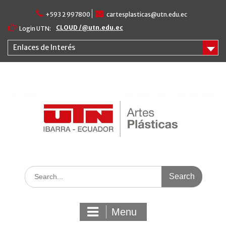
Skip
+593 2 997800
cartesplasticas@utn.edu.ec
to
content
CLOUD /@utn.edu.ec
Login UTN:
Enlaces de Interés
Search
for:
Menu