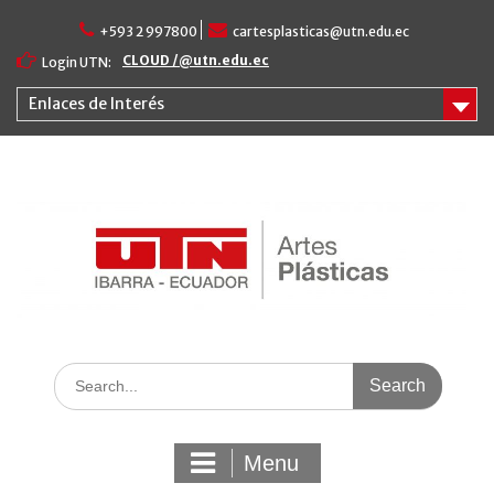
Skip
+593 2 997800
cartesplasticas@utn.edu.ec
to
content
CLOUD /@utn.edu.ec
Login UTN:
Enlaces de Interés
Search
for:
Menu